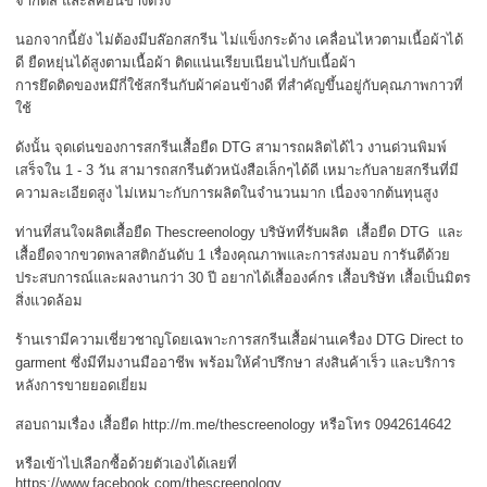
จำกัดสี และสีค่อนข้างตรง
นอกจากนี้ยัง ไม่ต้องมีบล๊อกสกรีน ไม่แข็งกระด้าง เคลื่อนไหวตามเนื้อผ้าได้
ดี ยืดหยุ่นได้สูงตามเนื้อผ้า ติดแน่นเรียบเนียนไปกับเนื้อผ้า
การยึดติดของหมึกี่ใช้สกรีนกับผ้าค่อนข้างดี ที่สำคัญขึ้นอยู่กับคุณภาพกาวที่
ใช้
ดังนั้น จุดเด่นของการสกรีนเสื้อยืด DTG สามารถผลิตได้ไว งานด่วนพิมพ์
เสร็จใน 1 - 3 วัน สามารถสกรีนตัวหนังสือเล็กๆได้ดี เหมาะกับลายสกรีนที่มี
ความละเอียดสูง ไม่เหมาะกับการผลิตในจำนวนมาก เนื่องจากต้นทุนสูง
ท่านที่สนใจผลิตเสื้อยืด Thescreenology บริษัทที่รับผลิต เสื้อยืด DTG และ
เสื้อยืดจากขวดพลาสติกอันดับ 1 เรื่องคุณภาพและการส่งมอบ การันตีด้วย
ประสบการณ์และผลงานกว่า 30 ปี อยากได้เสื้อองค์กร เสื้อบริษัท เสื้อเป็นมิตร
สิ่งแวดล้อม
ร้านเรามีความเชี่ยวชาญโดยเฉพาะการสกรีนเสื้อผ่านเครื่อง DTG Direct to
garment ซึ่งมีทีมงานมืออาชีพ พร้อมให้คำปรึกษา ส่งสินค้าเร็ว และบริการ
หลังการขายยอดเยี่ยม
สอบถามเรื่อง เสื้อยืด http://m.me/thescreenology หรือโทร 0942614642
หรือเข้าไปเลือกซื้อด้วยตัวเองได้เลยที่
https://www.facebook.com/thescreenology