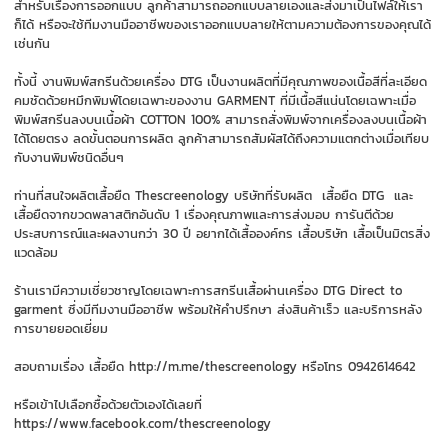
สำหรับเรื่องการออกแบบ ลูกค้าสามารถออกแบบลายเองและส่งมาเป็นไฟล์ให้เรา
ก็ได้ หรือจะใช้ทีมงานมืออาชีพของเราออกแบบลายให้ตามความต้องการของคุณได้
เช่นกัน
ทั้งนี้ งานพิมพ์สกรีนด้วยเครื่อง DTG เป็นงานผลิตที่มีคุณภาพของเนื้อสีที่ละเอียด
คมชัดด้วยหมึกพิมพ์โดยเฉพาะของงาน GARMENT ที่มีเนื้อสีแน่นโดยเฉพาะเมื่อ
พิมพ์สกรีนลงบนเนื้อผ้า COTTON 100% สามารถสั่งพิมพ์จากเครื่องลงบนเนื้อผ้า
ได้โดยตรง ลดขั้นตอนการผลิต ลูกค้าสามารถสัมผัสได้ถึงความแตกต่างเมื่อเทียบ
กับงานพิมพ์ชนิดอื่นๆ
ท่านที่สนใจผลิตเสื้อยืด Thescreenology บริษัทที่รับผลิต เสื้อยืด DTG และ
เสื้อยืดจากขวดพลาสติกอันดับ 1 เรื่องคุณภาพและการส่งมอบ การันตีด้วย
ประสบการณ์และผลงานกว่า 30 ปี อยากได้เสื้อองค์กร เสื้อบริษัท เสื้อเป็นมิตรสิ่ง
แวดล้อม
ร้านเรามีความเชี่ยวชาญโดยเฉพาะการสกรีนเสื้อผ่านเครื่อง DTG Direct to
garment ซึ่งมีทีมงานมืออาชีพ พร้อมให้คำปรึกษา ส่งสินค้าเร็ว และบริการหลัง
การขายยอดเยี่ยม
สอบถามเรื่อง เสื้อยืด http://m.me/thescreenology หรือโทร 0942614642
หรือเข้าไปเลือกซื้อด้วยตัวเองได้เลยที่
https://www.facebook.com/thescreenology