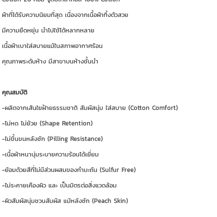
ผ้าที่ได้รับความนิยมที่สุด เนื่องจากเนื้อผ้าทิ้งตัวสวย
มีความยืดหยุ่น นำไปใช้ได้หลากหลาย
เนื้อผ้าเบาใส่สบายแม้ในสภาพอากาศร้อน
คุณภาพระดับห้าง มีสาขาบนห้างชั้นนำ
คุณสมบัติ
-ผลิตจากเส้นใยฝ้ายธรรมชาติ สัมผัสนุ่ม ใส่สบาย (Cotton Comfort)
-ไม่หด ไม่ย้วย (Shape Retention)
-ไม่ขึ้นขนหลังซัก (Pilling Resistance)
-เนื้อผ้าหนานุ่มระบายความร้อนได้เยี่ยม
-ย้อมด้วยสีที่ไม่มีส่วนผสมของกำมะถัน (Sulfur Free)
-ไม่ระคายเคืองผิว และ เป็นมิตรต่อสิ่งแวดล้อม
-ผิวสัมผัสนุ่มชวนสัมผัส แม้หลังซัก (Peach Skin)