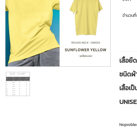
จำนวนที่จ
เสื้อย
ชนิดผ
เสื้อเ
UNISEX
Noprobl