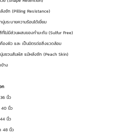
่ย้วย (Shape Retention)
หลังซัก (Pilling Resistance)
นานุ่มระบายความร้อนได้เยี่ยม
สีที่ไม่มีส่วนผสมของกำมะถัน (Sulfur Free)
เคืองผิว และ เป็นมิตรต่อสิ่งแวดล้อม
สนุ่มชวนสัมผัส แม้หลังซัก (Peach Skin)
บข้าง
บอก
6 นิ้ว
40 นิ้ว
4 นิ้ว
48 นิ้ว