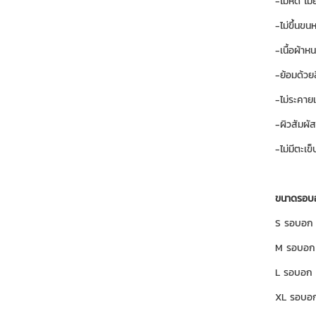
-ไม่หด ไม
-ไม่ขึ้นขน
-เนื้อผ้าห
-ย้อมด้วย
-ไม่ระคาย
-ผิวสัมผั
-ไม่มีตะเข็
ขนาดรอ
S รอบอก 3
M รอบอก 
L รอบอก 4
XL รอบอก 