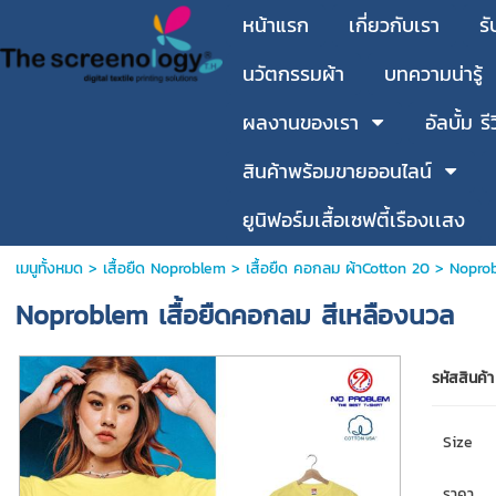
หน้าแรก
เกี่ยวกับเรา
รั
นวัตกรรมผ้า
บทความน่ารู้
ผลงานของเรา
อัลบั้ม รี
สินค้าพร้อมขายออนไลน์
ยูนิฟอร์มเสื้อเซฟตี้เรืองเเสง
เมนูทั้งหมด
>
เสื้อยืด Noproblem
>
เสื้อยืด คอกลม ผ้าCotton 20
> Noprob
Noproblem เสื้อยืดคอกลม สีเหลืองนวล
รหัสสินค้า
Size
ราคา