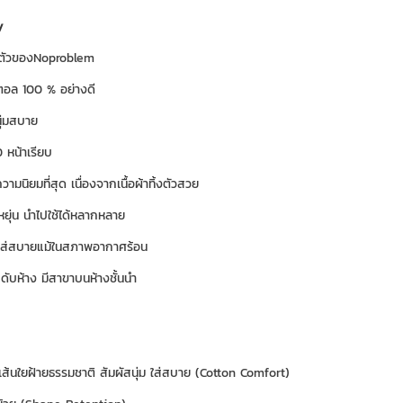
y
ุกตัวของNoproblem
ตอล 100 % อย่างดี
ุ่มสบาย
 หน้าเรียบ
บความนิยมที่สุด เนื่องจากเนื้อผ้าทิ้งตัวสวย
หยุ่น นำไปใช้ได้หลากหลาย
บาใส่สบายแม้ในสภาพอากาศร้อน
ับห้าง มีสาขาบนห้างชั้นนำ
ส้นใยฝ้ายธรรมชาติ สัมผัสนุ่ม ใส่สบาย (Cotton Comfort)