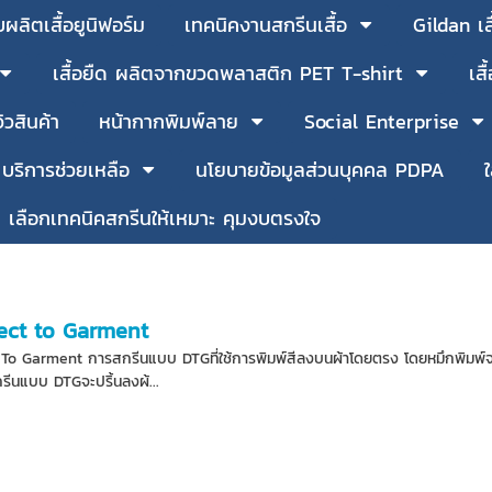
บผลิตเสื้อยูนิฟอร์ม
เทคนิคงานสกรีนเสื้อ
Gildan เ
เสื้อยืด ผลิตจากขวดพลาสติก PET T-shirt
เส
วิวสินค้า
หน้ากากพิมพ์ลาย
Social Enterprise
บริการช่วยเหลือ
นโยบายข้อมูลส่วนบุคคล PDPA
เลือกเทคนิคสกรีนให้เหมาะ คุมงบตรงใจ
ect to Garment
To Garment การสกรีนแบบ DTGที่ใช้การพิมพ์สีลงบนผ้าโดยตรง โดยหมึกพิมพ์จะซึมเ
ีนแบบ DTGจะปริ้นลงผ้...