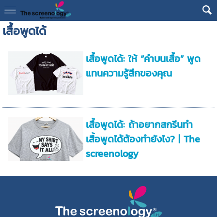
เสื้อพูดได้
เสื้อพูดได้: ให้ “คำบนเสื้อ” พูด
แทนความรู้สึกของคุณ
เสื้อพูดได้: ถ้าอยากสกรีนทำ
เสื้อพูดได้ต้องทำยังไง? | The
screenology