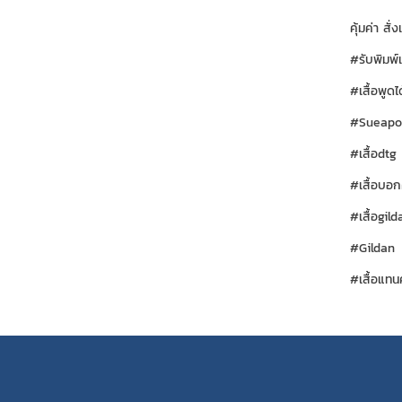
คุ้มค่า สั่งเ
#รับพิมพ์
#เสื้อพูดได
#Sueapo
#เสื้อdtg
#เสื้อบอก
#เสื้อgild
#Gildan
#เสื้อแทนค