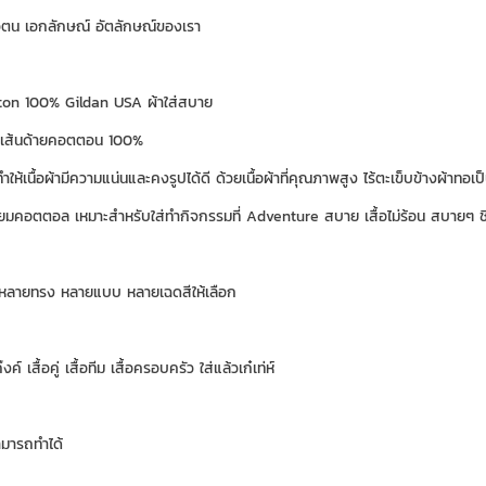
วตน เอกลักษณ์ อัตลักษณ์ของเรา
otton 100% Gildan USA ผ้าใส่สบาย
ยเส้นด้ายคอตตอน 100%
ำให้เนื้อผ้ามีความแน่นและคงรูปได้ดี ด้วยเนื้อผ้าที่คุณภาพสูง ไร้ตะเข็บข้างผ้าทอเป็
มี่ยมคอตตอล เหมาะสำหรับใส่ทำกิจกรรมที่ Adventure สบาย เสื้อไม่ร้อน สบายๆ ชิวๆ
ดมีหลายทรง หลายแบบ หลายเฉดสีให้เลือก
๊งค์ เสื้อคู่ เสื้อทีม เสื้อครอบครัว ใส่แล้วเก๋เท่ห์
ามารถทำได้