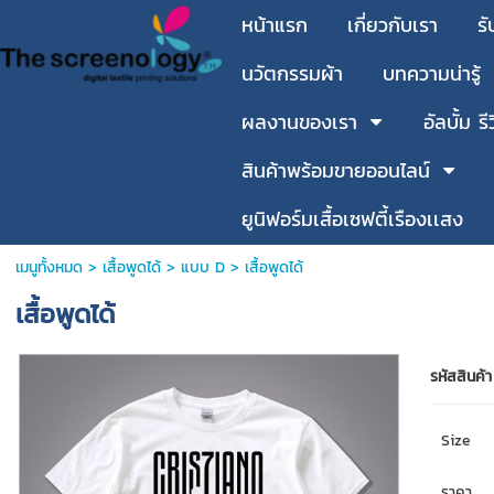
หน้าแรก
เกี่ยวกับเรา
รั
นวัตกรรมผ้า
บทความน่ารู้
ผลงานของเรา
อัลบั้ม รี
สินค้าพร้อมขายออนไลน์
ยูนิฟอร์มเสื้อเซฟตี้เรืองเเสง
เมนูทั้งหมด
>
เสื้อพูดได้
>
แบบ D
> เสื้อพูดได้
เสื้อพูดได้
รหัสสินค้า
Size
ราคา