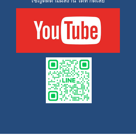
เชิญติดตามผลงาน ได้ที่ กดเลย