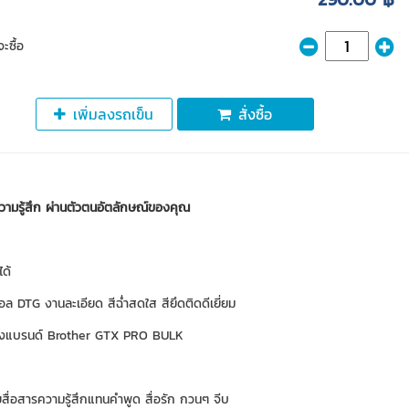
ะซื้อ
เพิ่มลงรถเข็น
สั่งซื้อ
ามรู้สึก ผ่านตัวตนอัตลักษณ์ของคุณ
ได้
อล DTG งานละเอียด สีฉ่ำสดใส สียึดติดดีเยี่ยม
งแบรนด์ Brother GTX PRO BULK
ยสื่อสารความรู้สึกแทนคำพูด สื่อรัก กวนๆ จีบ