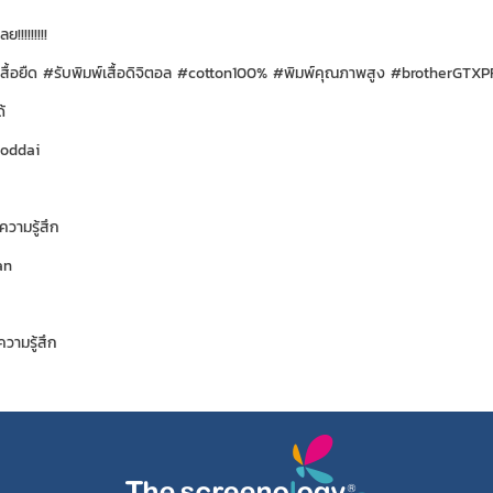
ลย!!!!!!!!!
เสื้อยืด #รับพิมพ์เสื้อดิจิตอล #cotton100% #พิมพ์คุณภาพสูง #brotherGTXP
้
oddai
ความรู้สึก
an
วามรู้สึก