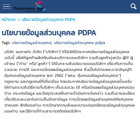
หน้าแรก
>
นโยบายข้อมูลส่วนบุคคล PDPA
นโยบายข้อมูลส่วนบุคคล PDPA
Tags:
นโยบายข้อมูลส่วนบุคคล
,
นโยบายข้อมูลส่วนบุคคล pdpa
บริษัท ลมหายใจ จำกัด (“บริษัทฯ”) ได้จัดให้มีประกาศนโยบายข้อมูลส่วนบุคคล
ฉบับนี้ เพื่อให้ลูกค้าผลิตภัณฑ์และบริการของบริษัทฯ รวมถึงลูกค้ามุ่งหวัง ผู้ใช้ ผู้
เข้าชม (“ท่าน” หรือ“ลูกค้า”) ได้รับทราบถึงนโยบายของบริษัทฯ เกี่ยวกับการเก็บ
รวบรวม การใช้ และการเปิดเผยข้อมูลส่วนบุคคล ซึ่งเป็นไปตามพระราชบัญญัติ
คุ้มครองข้อมูลส่วนบุคคล พ.ศ. 2562 (“พรบ. คุ้มครองข้อมูลส่วนบุคคล”)
กฎหมาย และกฎเกณฑ์ที่เกี่ยวข้อง โดยประกาศนโยบายข้อมูลส่วนบุคคลนี้จะแจ้ง
ให้ท่านทราบถึงวิธีการที่บริษัทฯ เก็บรวบรวม ใช้ หรือเปิดเผยข้อมูลส่วนบุคคลของ
ท่าน ประเภทข้อมูล และวัตถุประสงค์ในการดำเนินการดังกล่าว รวมถึงรายละเอียด
เกี่ยวกับระยะเวลาในการเก็บรักษาข้อมูล การเปิดเผยข้อมูลส่วนบุคคลให้แก่บุคคล
ภายนอก สิทธิของท่าน การรักษาความลับและความปลอดภัยของข้อมูลส่วนบุคคล
ของท่าน และวิธีการที่ท่านสามารถติดต่อบริษัทฯ