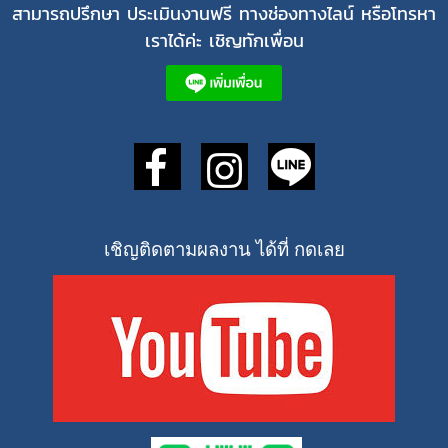
สามารถปรึกษา ประเมินงานฟรี ทางช่องทางไลน์ หรือโทรหา
เราได้ค่ะ เชิญทักเพื่อน
เชิญติดตามผลงาน ได้ที่ กดเลย