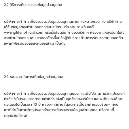
2.2 วิธีการเก็บรวบรวมข้อมูลส่วนบุคคล
บริษัทฯ จะทำการเก็บรวบรวมข้อมูลส่วนบุคคลผ่านทางหลายช่องทาง บริษัทฯ จะ
ได้รับข้อมูลของท่านโดยตรงกับบริษัทฯ หรือ ผ่านทางเว็บไซต์
www.gildanofficial.com หรือเว็บไซต์อื่น ๆ ของบริษัทฯ หรือจากแหล่งอื่นที่ไม่ใช่
จากท่านโดยตรง เช่น จากองค์กรอื่นหรือผู้ให้บริการด้านการรักษาความปลอดภัย
แพลตฟอร์มของสื่อสังคมออนไลน์ เป็นต้น
2.3 ระยะเวลาในการเก็บข้อมูลส่วนบุคคล
บริษัทฯ จะทำการเก็บรวบรวมข้อมูลส่วนบุคคลของท่านเพื่อใช้งานตามวัตถุประสงค์
ที่แจ้งไว้เป็นระยะเวลาตราบเท่าที่ท่านยังเป็นลูกค้าของบริษัทฯ และจะเก็บและใช้งาน
ต่อเนื่องไปเป็นเวลา 10 ปี หลังจากที่ท่านสิ้นสุดการเป็นลูกค้าของบริษัทฯ ทั้งนี้
เท่าที่จำเป็นตามวัตถุประสงค์ในการเก็บรวบรวมข้อมูลส่วนบุคคล หรือตามที่
กฎหมายกำหนด