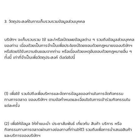
3. วัตถุประสงค์ในการเก็บรวบรวมข้อมูลส่วนบุคคล
บริษัทฯ จะเก็บรวบรวม ใช้ และ/หรือเปิดเผยข้อมูลต่าง ๆ รวมถึงข้อมูลส่วนบุคคล
ของท่าน เนื่องด้วยเป็นการจำเป็นเพื่อประโยชน์โดยชอบด้วยกฎหมายของบริษัทฯ
หรือโดยได้รับความยินยอมจากท่าน หรือเนื่องด้วยเหตุอันชอบด้วยกฎหมายอื่น ๆ
ทั้งนี้ เท่าที่จำเป็นเพื่อวัตถุประสงค์ ดังต่อไปนี้
(1) เพื่อใช้ รวมไปถึงเพื่อบริหารและจัดการข้อมูลของท่านในการจัดกิจกรรม
ทางการตลาด ของบริษัทฯ ตามข้อกำหนดและเงื่อนไขในการเข้าร่วมกิจกรรมใน
แต่ละครั้ง
(2) เพื่อให้ข้อมูล ให้คำแนะนำ ประชาสัมพันธ์ เกี่ยวกับ สินค้า บริการ หรือ
กิจกรรมทางการตลาดผ่านทางช่องทางที่ท่านให้ไว้ รวมถึงเพื่อการนำเสนอสินค้า
และบริการของบริษัทฯ