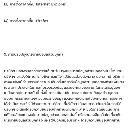
(3) การตั้งค่าคุกกี้ใน Internet Explorer
(4) การตั้งค่าคุกกี้ใน Firefox
9. การปรับปรุงนโยบายข้อมูลส่วนบุคคล
บริษัทฯ ขอสงวนสิทธิ์ในการแก้ไขปรับปรุงนโยบายข้อมูลส่วนบุคคลฉบับนี้ได้ โดย
บริษัทฯ จะแจ้งให้ท่านทราบถึงการแก้ไข เปลี่ยนแปลงดังกล่าว นอกจากนี้ บริษัทฯ
อาจจะแจ้งให้ท่านทราบถึงรายละเอียดอื่นเกี่ยวกับข้อมูลส่วนบุคคลของท่านเพิ่มเติม
เช่น วัตถุประสงค์ในการเก็บรวบรวมข้อมูลส่วนบุคคลของท่าน ในกรณีที่อยู่นอก
เหนือจากนโยบายฉบับนี้ ทั้งนี้ การแก้ไขเปลี่ยนแปลงนโยบายข้อมูลส่วนบุคคล
ฉบับนี้ หรือรายละเอียดอื่นเกี่ยวกับข้อมูลส่วนบุคคลจะมีผลใช้บังคับทันทีที่บริษัทฯ
ได้ดำเนินการแจ้งให้ท่านทราบตามวิธีการที่บริษัทฯ เห็นสมควร เว้นแต่เป็นกรณีที่
บริษัทฯ จะต้องได้รับความยินยอมจากท่านตามกฎหมาย ซึ่งในกรณีเช่นนั้น การ
แก้ไขเปลี่ยนแปลงนโยบายข้อมูลส่วนบุคคลฉบับนี้ หรือรายละเอียดอื่นใดเกี่ยวกับ
นโยบายข้อมูลส่วนบุคคลจะมีผลใช้บังคับเมื่อบริษัทฯ ได้รับความยินยอมจากท่าน